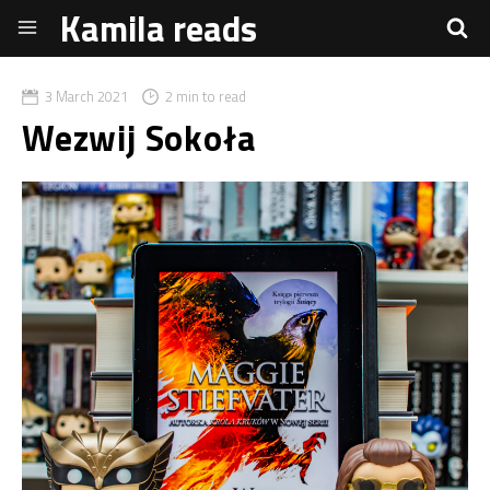
Kamila reads
3 March 2021
2 min to read
Wezwij Sokoła