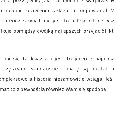
ania pozytywne, jak i te moralnie wątpliwe. 
u mojemu zdziwieniu całkiem mi odpowiadał. 
ek młodzieżowych nie jest to miłość od pierws
ełkuje pomiędzy dwójką najlepszych przyjaciół, k
 mi się ta książka i jest to jeden z najlep
e czytałam. Szamańskie klimaty są bardzo or
mpleksowo a historia niesamowicie wciąga. Jeśl
mat to z pewnością również Wam się spodoba!