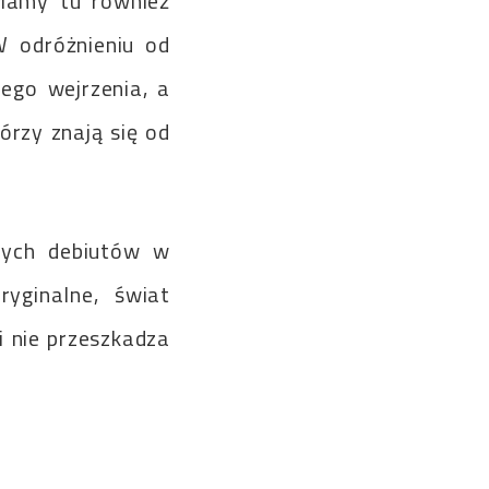
Mamy tu również
W odróżnieniu od
zego wejrzenia, a
tórzy znają się od
szych debiutów w
yginalne, świat
i nie przeszkadza