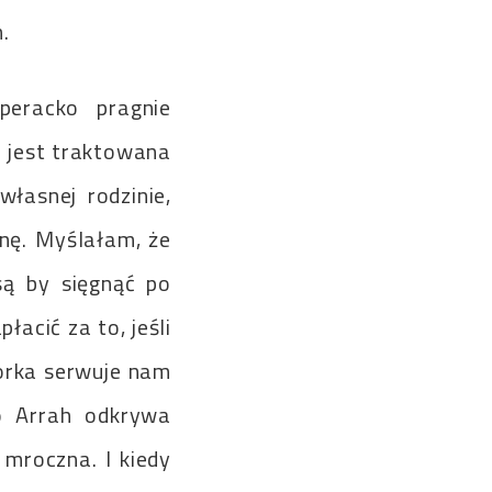
.
peracko pragnie
i jest traktowana
własnej rodzinie,
ynę. Myślałam, że
są by sięgnąć po
łacić za to, jeśli
torka serwuje nam
ko Arrah odkrywa
 mroczna. I kiedy