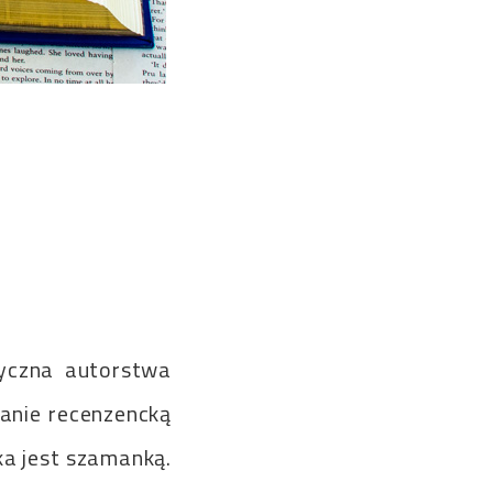
yczna autorstwa
wanie recenzencką
ka jest szamanką.