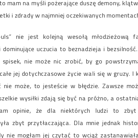
o mam na myśli pożerające duszę demony, klątwy
etki i zdrady w najmniej oczekiwanych momentac
uls” nie jest kolejną wesołą młodzieżową fa
i dominujące uczucia to beznadzieja i bezsilność
ć spisek, nie może nic zrobić, by go powstrzym
łe jej dotychczasowe życie wali się w gruzy. I k
ć nie może, to jesteście w błędzie. Zawsze mo
elkie wysiłki zdają się być na próżno, a ostatn
łam opinie, że dla niektórych ludzi to zbyt
yła zbyt przytłaczająca. Dla mnie jednak histo
dy nie mogłam jej czytać to wciąż zastanawiał