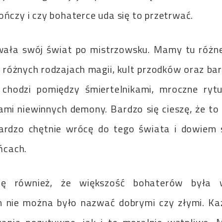
ończy i czy bohaterce uda się to przetrwać.
ała swój świat po mistrzowsku. Mamy tu różne
 w różnych rodzajach magii, kult przodków oraz ba
 chodzi pomiędzy śmiertelnikami, mroczne rytu
ami niewinnych demony. Bardzo się cieszę, że to
bardzo chętnie wrócę do tego świata i dowiem 
ańcach.
ię również, że większość bohaterów była w
ch nie można było nazwać dobrymi czy złymi. Ka