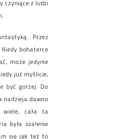
 czyniące z ludzi
h.
ntastyką. Przez
. Kiedy bohaterce
ać, może jedynie
iedy już myślicie,
że być gorzej. Do
ia nadzieja dawno
 wiele, cała ta
ria była szalenie
am się jak też to