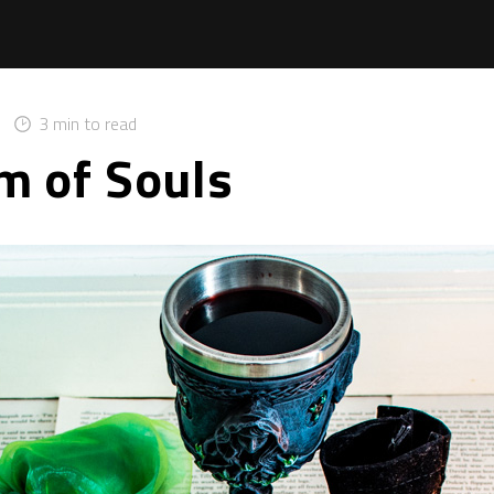
3 min to read
m of Souls