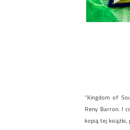
“Kingdom of So
Reny Barron. I c
kopią tej książk