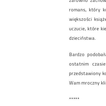
zarówno zachow
romans, który k
większości książ
uczucie, które ki
dzieciństwa.
Bardzo podobała
ostatnim czasi
przedstawiony ko
Wam mroczny kli
*****