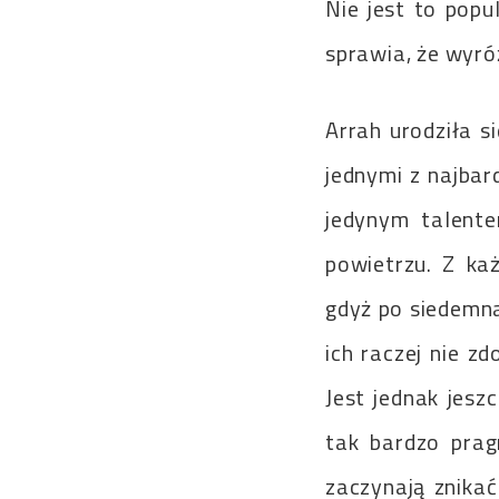
Nie jest to popu
sprawia, że wyróż
Arrah urodziła s
jednymi z najbar
jedynym talente
powietrzu. Z ka
gdyż po siedemna
ich raczej nie z
Jest jednak jesz
tak bardzo prag
zaczynają znikać