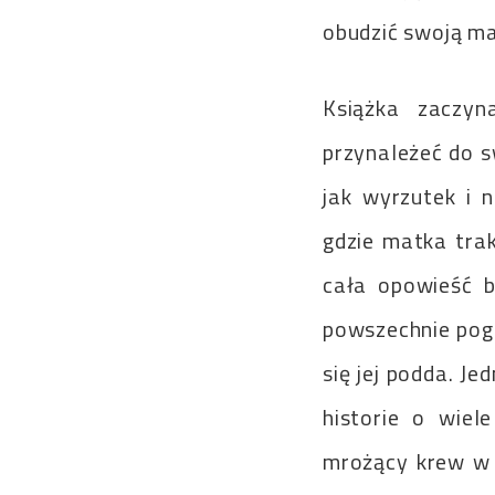
obudzić swoją ma
Książka zaczyn
przynależeć do s
jak wyrzutek i n
gdzie matka trak
cała opowieść b
powszechnie pogar
się jej podda. J
historie o wiel
mrożący krew w ż