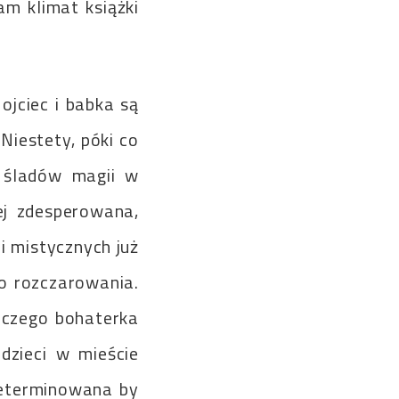
am klimat książki
ojciec i babka są
Niestety, póki co
e śladów magii w
ej zdesperowana,
i mistycznych już
go rozczarowania.
, czego bohaterka
dzieci w mieście
zdeterminowana by