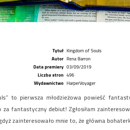
Tytuł
Kingdom of Souls
Autor
Rena Barron
Data premiery
03/09/2019
Liczba stron
496
Wydawnictwo
HarperVoyager
uls” to pierwsza młodzieżowa powieść fantast
o za fantastyczny debiut! Zgłosiłam zaintereso
i, gdyż zainteresowało mnie to, że główna bohater