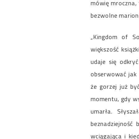
mówię mroczna, t
bezwolne marion
„Kingdom of So
większość książk
udaje się odkry
obserwować jak ca
że gorzej już by
momentu, gdy wsz
umarła. Słysza
beznadziejność b
wciągająca i kie