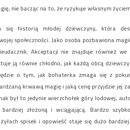
gię, nie bacząc na to, że ryzykuje własnym życiem
a się historią młodej dziewczyny, która des
wojej społeczności. Jako osoba pozbawiona magi
ieudacznik. Akceptacji nie znajduje również we 
tuje ją równie chłodno, jak każdą obcą dziewcz
ędzie o tym, jak bohaterka zmaga się z poku
dzaną krwawą magię i jaką cenę przyjdzie jej zap
ednak był to jedynie wierzchołek góry lodowej, au
e bardziej złożoną i wciągającą. Bardzo szyb
yłach spisek i opowieść staje się dużo bardziej